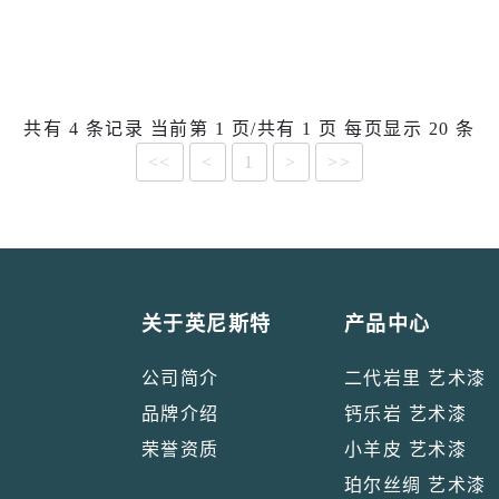
共有 4 条记录 当前第 1 页/共有 1 页 每页显示 20 条
<<
<
1
>
>>
关于英尼斯特
产品中心
公司简介
二代岩里 艺术漆
品牌介绍
钙乐岩 艺术漆
荣誉资质
小羊皮 艺术漆
珀尔丝绸 艺术漆