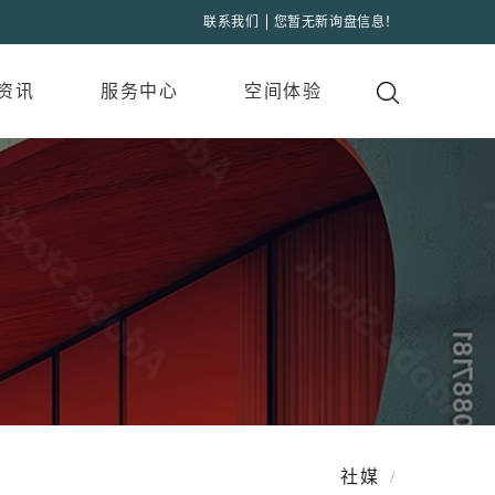
联系我们
您暂无新询盘信息！
资讯
服务中心
空间体验
社媒
/