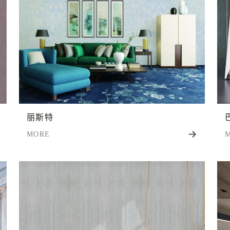
丽斯特
MORE