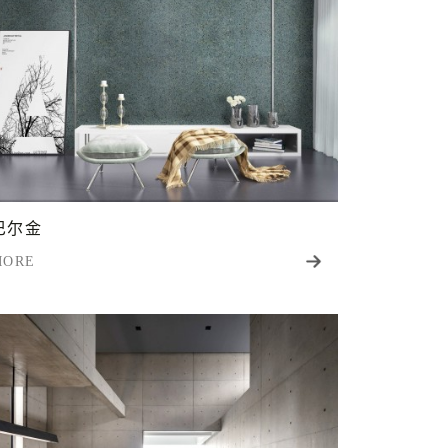
巴尔金
MORE