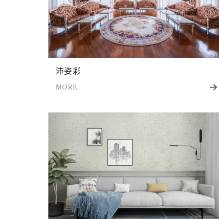
沛姿彩
MORE