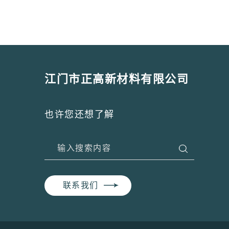
江门市正高新材料有限公司
也许您还想了解
联系我们