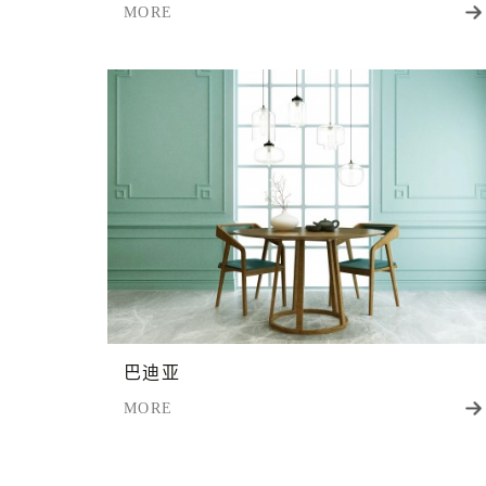
MORE
巴迪亚
MORE